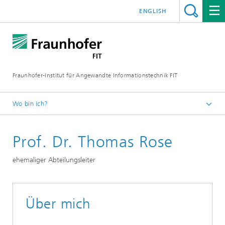
ENGLISH
Fraunhofer-Institut für Angewandte Informationstechnik FIT
Wo bin ich?
Fraunhofer FIT
Prof. Dr. Thomas Rose
Geschäftsfelder
Mikrosimulation und Ökonometrische Datenanalyse
ehemaliger Abteilungsleiter
Team
Über mich