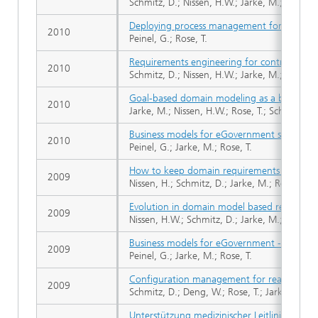
Schmitz, D.; Nissen, H.W.; Jarke, M.; Rose, T.
Deploying process management for emergency
2010
Peinel, G.; Rose, T.
Requirements engineering for control syste
2010
Schmitz, D.; Nissen, H.W.; Jarke, M.; Rose, T.
Goal-based domain modeling as a basis for c
2010
Jarke, M.; Nissen, H.W.; Rose, T.; Schmitz, D.
Business models for eGovernment services
2010
Peinel, G.; Jarke, M.; Rose, T.
How to keep domain requirements models r
2009
Nissen, H.; Schmitz, D.; Jarke, M.; Rose, T.
Evolution in domain model based requireme
2009
Nissen, H.W.; Schmitz, D.; Jarke, M.; Rose, T.
Business models for eGovernment - the B
2009
Peinel, G.; Jarke, M.; Rose, T.
Configuration management for realtime sim
2009
Schmitz, D.; Deng, W.; Rose, T.; Jarke, M.
Unterstützung medizinischer Leitlinien - Von