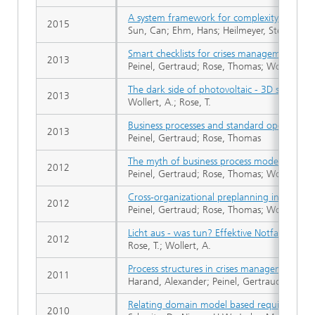
A system framework for complexity measure
2015
Sun, Can; Ehm, Hans; Heilmeyer, Stefan; R
Smart checklists for crises management pla
2013
Peinel, Gertraud; Rose, Thomas; Wollert, Al
The dark side of photovoltaic - 3D simulatio
2013
Wollert, A.; Rose, T.
Business processes and standard operating p
2013
Peinel, Gertraud; Rose, Thomas
The myth of business process modelling f
2012
Peinel, Gertraud; Rose, Thomas; Wollert, Al
Cross-organizational preplanning in emerg
2012
Peinel, Gertraud; Rose, Thomas; Wollert, Al
Licht aus - was tun? Effektive Notfallplanun
2012
Rose, T.; Wollert, A.
Process structures in crises management
2011
Harand, Alexander; Peinel, Gertraud; Rose,
Relating domain model based requirements
2010