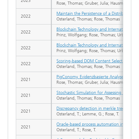
2023
Rose, Thomas; Gruber, Julia; Hausmann, Ka
Maintain the Persistence of a Distributed L
2022
Osterland, Thomas; Rose, Thomas
Blockchain Technology and International Da
2022
Prinz, Wolfgang; Rose, Thomas; Urbach, Nil
Blockchain Technology and International Da
2022
Prinz, Wolfgang; Rose, Thomas; Urbach, Nil
Scoring-based DOM Content Selection with Di
2022
Osterland, Thomas; Rose, Thomas
PigConomy. Evidenzbasierte Analyse von em
2021
Rose, Thomas; Gruber, Julia; Hausmann, Ka
Stochastic Simulation for Assessing DLT Appl
2021
Osterland, Thomas; Rose, Thomas
Discrepancy detection in merkle tree-based
2021
Osterland, T.; Lemme, G.; Rose, T.
Oracle-based process automation in DLT do
2021
Osterland, T.; Rose, T.