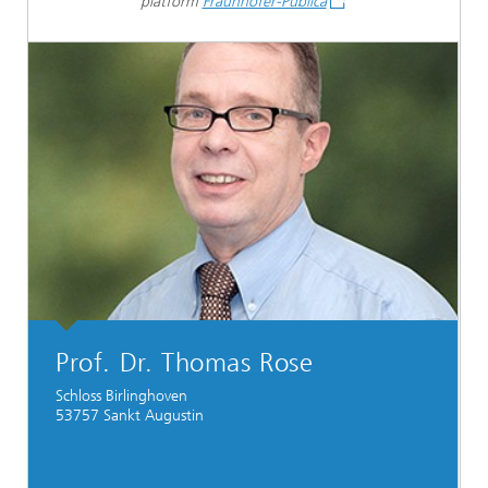
platform
Fraunhofer-Publica
Prof. Dr. Thomas Rose
Schloss Birlinghoven
53757 Sankt Augustin