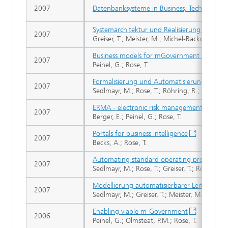
2007
Datenbanksysteme in Business, Technologi
Systemarchitektur und Realisierung einer
2007
Greiser, T.; Meister, M.; Michel-Backofen, A.;
Business models for mGovernment services
2007
Peinel, G.; Rose, T.
Formalisierung und Automatisierung von SOP
2007
Sedlmayr, M.; Rose, T.; Röhring, R.; Meister
ERMA - electronic risk management archite
2007
Berger, E.; Peinel, G.; Rose, T.
Portals for business intelligence
2007
Becks, A.; Rose, T.
Automating standard operating procedures i
2007
Sedlmayr, M.; Rose, T.; Greiser, T.; Röhrig, R
Modellierung automatisierbarer Leitlinien in
2007
Sedlmayr, M.; Greiser, T.; Meister, M.; Michel
Enabling viable m-Government
2006
Peinel, G.; Olmsteat, P.M.; Rose, T.