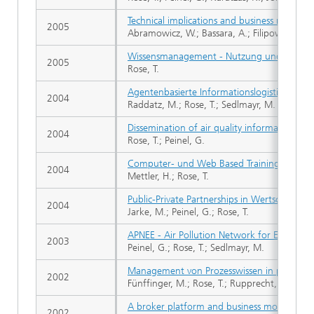
Technical implications and business recomme
2005
Abramowicz, W.; Bassara, A.; Filipowska, A.; P
Wissensmanagement - Nutzung und Mana
2005
Rose, T.
Agentenbasierte Informationslogistik in der
2004
Raddatz, M.; Rose, T.; Sedlmayr, M.
Dissemination of air quality information: Les
2004
Rose, T.; Peinel, G.
Computer- und Web Based Training (CBT/W
2004
Mettler, H.; Rose, T.
Public-Private Partnerships in Wertschöpfun
2004
Jarke, M.; Peinel, G.; Rose, T.
APNEE - Air Pollution Network for Early wa
2003
Peinel, G.; Rose, T.; Sedlmayr, M.
Management von Prozesswissen in projekth
2002
Fünffinger, M.; Rose, T.; Rupprecht, C.; Schot
A broker platform and business model for E
2002