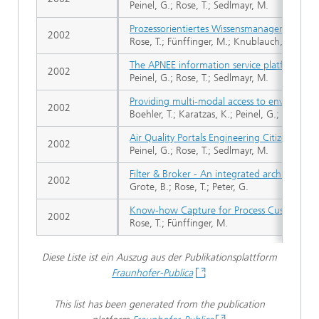
Peinel, G.; Rose, T.; Sedlmayr, M.
Prozessorientiertes Wissensmanagement
2002
Rose, T.; Fünffinger, M.; Knublauch, C.
The APNEE information service platform fo
2002
Peinel, G.; Rose, T.; Sedlmayr, M.
Providing multi-modal access to environment
2002
Boehler, T.; Karatzas, K.; Peinel, G.; Rose, T.;
Air Quality Portals Engineering Citizen-cent
2002
Peinel, G.; Rose, T.; Sedlmayr, M.
Filter & Broker - An integrated architectur
2002
Grote, B.; Rose, T.; Peter, G.
Know-how Capture for Process Customisation
2002
Rose, T.; Fünffinger, M.
Diese Liste ist ein Auszug aus der Publikationsplattform
Fraunhofer-Publica
This list has been generated from the publication