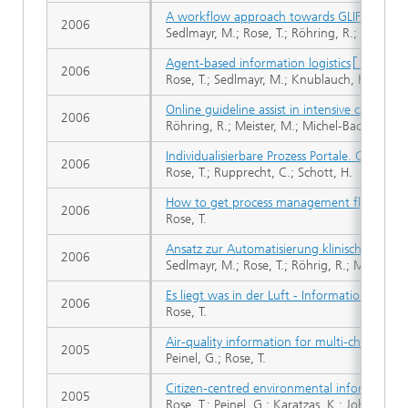
A workflow approach towards GLIF executi
2006
Sedlmayr, M.; Rose, T.; Röhring, R.; Meister,
Agent-based information logistics
2006
Rose, T.; Sedlmayr, M.; Knublauch, H.; Friesd
Online guideline assist in intensive care medi
2006
Röhring, R.; Meister, M.; Michel-Backofen, A.
Individualisierbare Prozess Portale. Chan
2006
Rose, T.; Rupprecht, C.; Schott, H.
How to get process management flying?
2006
Rose, T.
Ansatz zur Automatisierung klinischer Guide
2006
Sedlmayr, M.; Rose, T.; Röhrig, R.; Meister, 
Es liegt was in der Luft - Information zur Lu
2006
Rose, T.
Air-quality information for multi-channel ser
2005
Peinel, G.; Rose, T.
Citizen-centred environmental information 
2005
Rose, T.; Peinel, G.; Karatzas, K.; Johansen, P