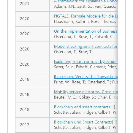
A Framework for Explainable Concept Drift 
2021
Adams, J.N.; Zelst, S.J. van; Quack, L.; Haus
PIGTALE. Formale Modelle für die Entschei
2020
Hausmann, Kathrin; Rose, Thomas
On the Implementation of Business Process 
2020
Osterland, T.; Rose, T.; Putschli, C.
Model checking smart contracts for Ethere
2020
Osterland, T.; Rose, T.
Exploiting smart contract bytecode for clas
2020
Sezer, Selin; Eyhoff, Clemens; Prinz, Wolfg
Blockchain: Verlässliche Transaktionen
2018
Prinz, W.; Rose, T.; Osterland, T.; Putschli, C.
Mobility service platforms: Cross-company co
2018
Beutel, M.C.; Gökay, S.; Ohler, F.; Kohl, W.; 
Blockchain and smart contracts
2018
Schütte, Julian; Fridgen, Gilbert; Prinz, Wo
Blockchain und Smart Contracts
2017
Schütte, Julian; Fridgen, Gilbert; Prinz, Wo