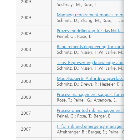
2009
Sedlmayr, M.; Rose, T.
Mapping requirement models to mathematic
2009
Schmitz, D.; Zhang, M.; Rose, T.; Jarke, M.; P
Prozessmodellierung für das Notfallmanag
2009
Peinel, G.; Rose, T.
Requirements engineering for control syste
2008
Schmitz, D.; Nissen, H.W.; Jarke, M.; Rose, T.;
Telos: Representing knowledge about contro
2008
Schmitz, D.; Nissen, H.W.; Jarke, M.; Rose, T.
Modellbasierte Anforderungserfassung für 
2008
Schmitz, D.; Drews, P.; Hesseler, F.; Jarke, M.
Process management support for emergen
2008
Rose, T.; Peinel, G.; Arsenova, E.
Process-oriented risk management for smalle
2007
Peinel, G.; Rose, T.; Berger, E.
IT for risk and emergency management
2007
Affeltranger, B.; Berger, E.; Peinel, G.; Rose, 