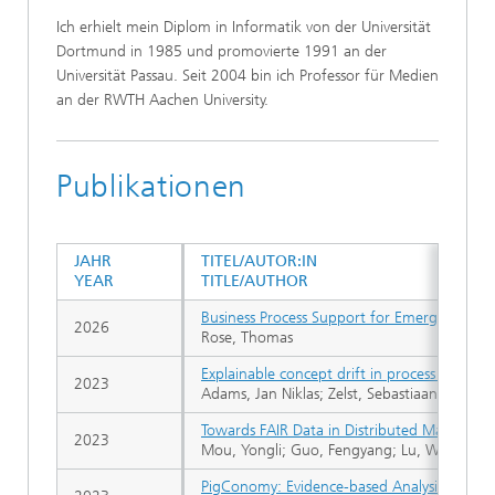
Ich erhielt mein Diplom in Informatik von der Universität
Dortmund in 1985 und promovierte 1991 an der
Universität Passau. Seit 2004 bin ich Professor für Medien
an der RWTH Aachen University.
Publikationen
JAHR
TITEL/AUTOR:IN
YEAR
TITLE/AUTHOR
Business Process Support for Emergency 
2026
Rose, Thomas
Explainable concept drift in process mining
2023
Adams, Jan Niklas; Zelst, Sebastiaan J. van;
Towards FAIR Data in Distributed Machine L
2023
Mou, Yongli; Guo, Fengyang; Lu, Wei; Li, Y
PigConomy: Evidence-based Analysis of Empir