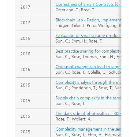
Correctness of Smart Contracts for Consist
2017
Osterland, T.; Rose, T.
Blockchain Lab - Design, Implementation an
2017
Fridgen, Gilbert; Prinz, Wolfgang; Rose, Th
Evaluation of small volume production solut
2016
Sun, C.; Ehm, H.; Rose, T.
Best practice sharing for complexity manag
2016
Sun, C.; Rose, Thomas; Ehm, H.; Herbig, T.
One small change can lead to large complexi
2016
Sun, C.; Rose, T.; Colella, C.; Schubert, J.
Complexity analysis through the modeling 
2015
Sun, C.; Ponsignon, T.; Rose, T.; Narayanan,
Supply chain complexity in the semiconduct
2015
Sun, C.; Rose, T.
The dark side of photovoltaic - 3D simulatio
2015
Rose, T.; Wollert, A.
Complexity management in the semiconducto
2015
Sun, C.; Rose, T.; Ehm, H.; Heilmayer, S.