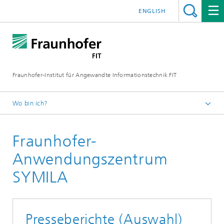
ENGLISH
Fraunhofer-Institut für Angewandte Informationstechnik FIT
Wo bin ich?
Fraunhofer FIT
Fraunhofer-
Geschäftsfelder
Digitale Gesundheit
Anwendungszentrum
Anwendungszentrum SYMILA
SYMILA
Presseberichte (Auswahl)