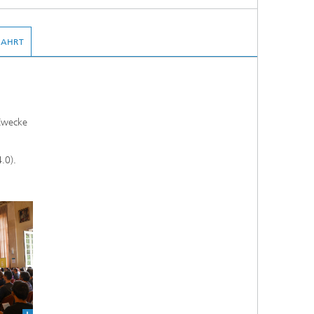
FAHRT
 Zwecke
.0).