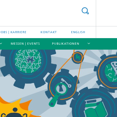
JOBS | KARRIERE
KONTAKT
ENGLISH
MESSEN | EVENTS
PUBLIKATIONEN
[X]
[X]
[X]
[X]