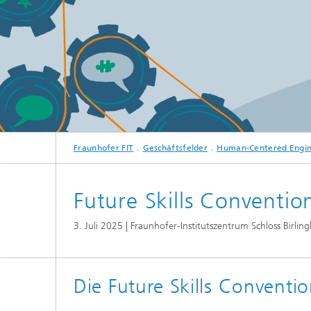
Anwend
Berufli
Trainin
Future S
Forschu
Fraunhofer FIT
Geschäftsfelder
Human-Centered Engin
Process Mining
Future Skills Conventi
3. Juli 2025 | Fraunhofer-Institutszentrum Schloss Birlin
Die Future Skills Conventi