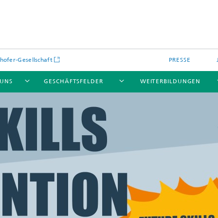
hofer-Gesellschaft
PRESSE
 UNS
GESCHÄFTSFELDER
WEITERBILDUNGEN
kulare optische Systeme
Fraunhofer Blockchain-Labor