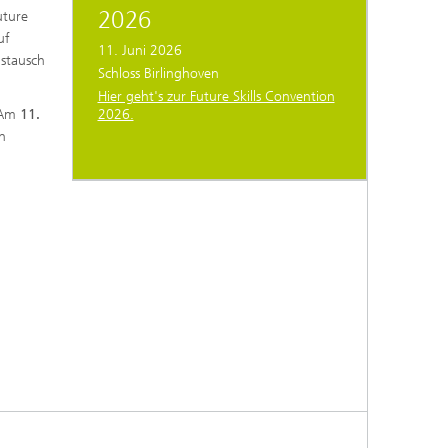
2026
uture
uf
11. Juni 2026
stausch
Schloss Birlinghoven
Hier geht's zur Future Skills Convention
! Am
11.
2026.
on