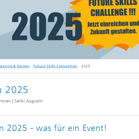
ungszentrum SYMILA
che Weiterbildungen &
gs
kills Convention
ng
eering & Design
Future Skills Convention
2025
Mixed and Augmented Reality
Solutions
on 2025
ghoven | Sankt Augustin
on 2025 - was für ein Event!