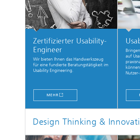
Zertifizierter Usability-
Usab
Engineer
Bringen
auf Usab
Wir bieten Ihnen das Handwerkszeug
praxisn
für eine fundierte Beratungstätigkeit im
können 
Usability Engineering.
Nutzer-
MEHR
Design Thinking & Innovat