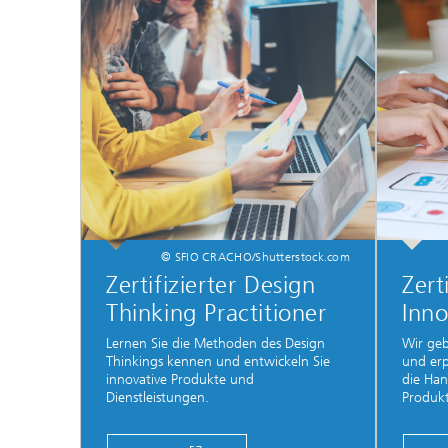
© SFIO CRACHO/Shutterstock.com
Zertifizierter Design
Zert
Thinking Practitioner
Inno
Lernen Sie die Methoden des Design
Wir ge
Thinkings kennen und entwickeln Sie
und er
innovative Produkte und
die Han
Dienstleistungen.
Produkt