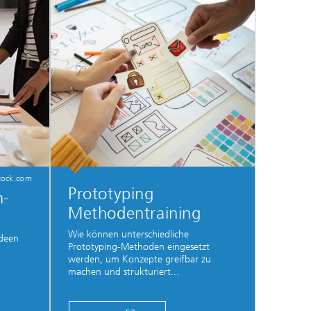
tock.com
Prototyping
n-
Methodentraining
Wie können unterschiedliche
Ideen
Prototyping-Methoden eingesetzt
werden, um Konzepte greifbar zu
machen und strukturiert...