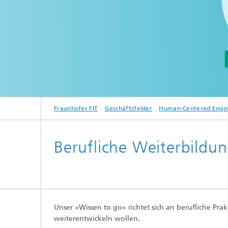
Anwend
Berufli
Trainin
Future S
Forschu
Fraunhofer FIT
Geschäftsfelder
Human-Centered Engin
Process Mining
Berufliche Weiterbildun
Unser »Wissen to go« richtet sich an berufliche Pra
weiterentwickeln wollen.