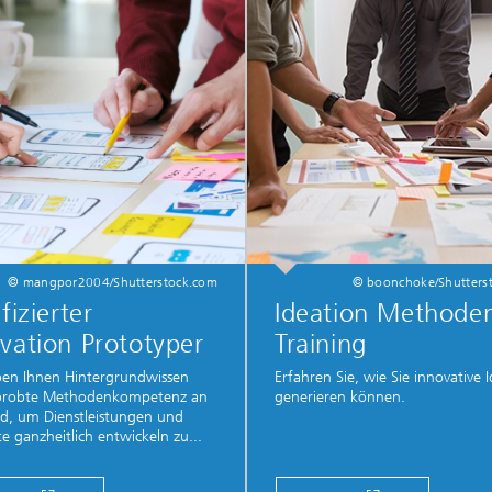
© mangpor2004/Shutterstock.com
© boonchoke/Shutters
ifizierter
Ideation Methode
vation Prototyper
Training
ben Ihnen Hintergrundwissen
Erfahren Sie, wie Sie innovative 
probte Methodenkompetenz an
generieren können.
d, um Dienstleistungen und
e ganzheitlich entwickeln zu...