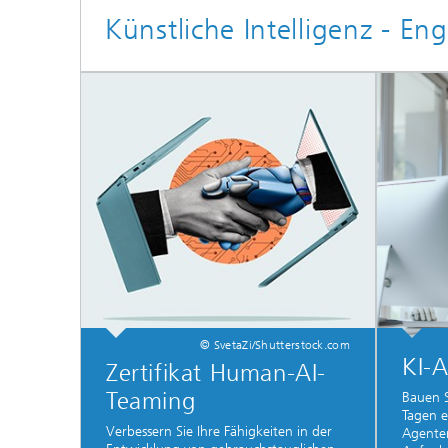
Künstliche Intelligenz - 
© SvetaZi/Shutterstock.com
KI-
Zertifikat Human-AI-
Teaming
Bauen S
Tagen ei
Verbessern Sie Ihre Fähigkeiten in der
Agenten