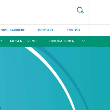
JOBS | KARRIERE
KONTAKT
ENGLISH
MESSEN | EVENTS
PUBLIKATIONEN
[X]
[X]
[X]
[X]