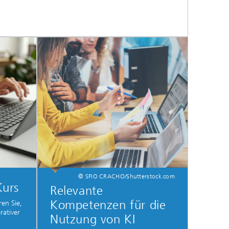
© SFIO CRACHO/Shutterstock.com
Kurs
Relevante
Kompetenzen für die
en Sie,
rativer
Nutzung von KI