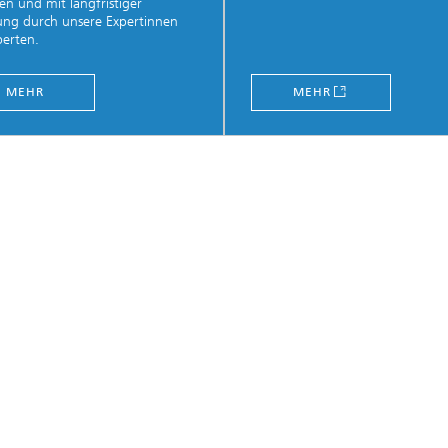
n und mit langfristiger
ung durch unsere Expertinnen
erten.
MEHR
MEHR