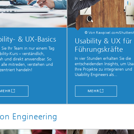
© Von Rawpixel.com/Shutters
ility- & UX-Basics
Usability & UX für
Führungskräfte
 Sie Ihr Team in nur einem Tag
ility-Kurs – verständlich,
In vier Stunden erhalten Sie die
ah und direkt anwendbar. So
entscheidenden Insights, um Usabi
alle mitreden, verstehen und
Ihre Projekte zu integrieren und
zentriert handeln!
Usability Engineers als...
MEHR
MEHR
ion Engineering