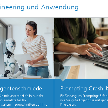
Engineering und Anwendung
Agentenschmiede
Prompting Crash-
ie mit unserer Hilfe in nur drei
Einführung ins Prompting: Erfahr
n einsatzreifes KI-
wie Sie gute Ergebnisse mit gene
system – zugeschnitten auf Ihre
KI erzielen.