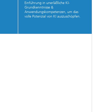
Einführung in unerläßliche KI-
Grundkenntnisse &
Anwendungskompetenzen, um das
volle Potenzial von KI auszuschöpfen.