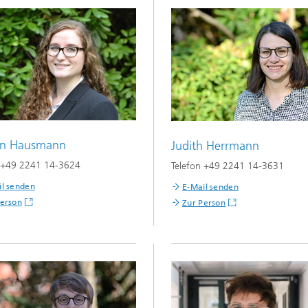
in Hausmann
Judith Herrmann
n +49 2241 14-3624
Telefon +49 2241 14-3631
il senden
E-Mail senden
Person
Zur Person