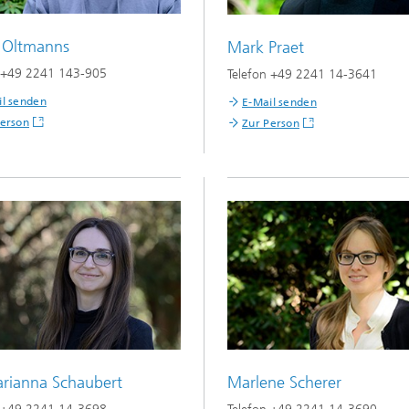
 Oltmanns
Mark Praet
n +49 2241 143-905
Telefon +49 2241 14-3641
il senden
E-Mail senden
Person
Zur Person
arianna Schaubert
Marlene Scherer