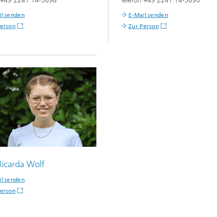
n +49 2241 14-3698
Telefon +49 2241 14-3690
il senden
E-Mail senden
Person
Zur Person
Ricarda Wolf
il senden
Person