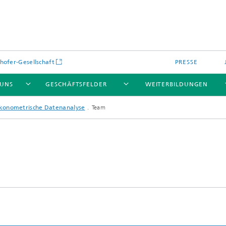
hofer-Gesellschaft
PRESSE
 UNS
GESCHÄFTSFELDER
WEITERBILDUNGEN
Ökonometrische Datenanalyse
Team
kulare optische Systeme
Fraunhofer Blockchain-Labor