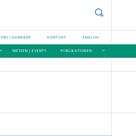
JOBS | KARRIERE
KONTAKT
ENGLISH
MESSEN | EVENTS
PUBLIKATIONEN
[X]
[X]
[X]
[X]