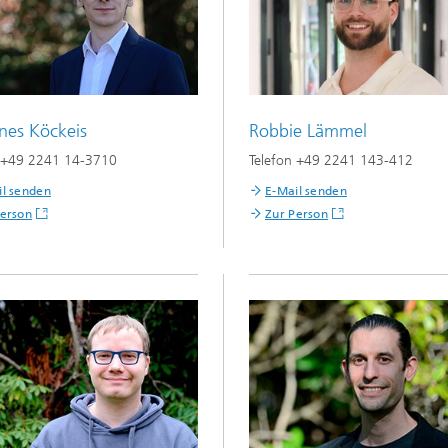
nes Köckeis
Robbie Lämmel
n +49 2241 14-3710
Telefon +49 2241 143-412
il senden
E-Mail senden
Person
Zur Person