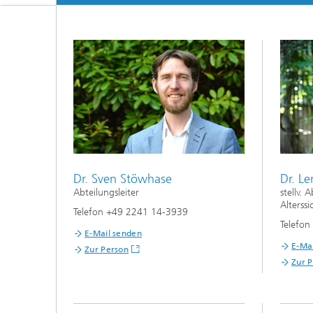
Anwend
Berufli
Trainin
Future S
Forschu
Process Mining
Dr. Sven Stöwhase
Dr. L
Abteilungsleiter
stellv. 
Alterss
Telefon +49 2241 14-3939
Telefo
E-Mail senden
E-Ma
Zur Person
Zur 