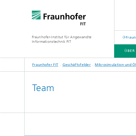
Fraunhofer-Institut für Angewandte
Fraun
Informationstechnik FIT
ÜBER
Fraunhofer FIT
Geschäftsfelder
Mikrosimulation und 
ÜBER UNS
GESCHÄFTSFELDER
WEITERBILDUNGEN
PUBLIKATIONEN
Team
Biomole