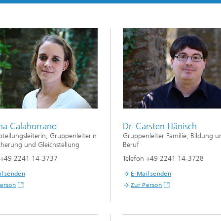
ungszentrum SYMILA
che Weiterbildungen &
gs
kills Convention
ng
Mixed and Augmented Reality
ena Calahorrano
Dr. Carsten Hänisch
Solutions
Abteilungsleiterin, Gruppenleiterin
Gruppenleiter Familie, Bildung u
icherung und Gleichstellung
Beruf
n +49 2241 14-3737
Telefon +49 2241 14-3728
il senden
E-Mail senden
Person
Zur Person