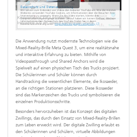
Datenschutz und Datenverarbeitung
Wir setzen zum Einbinden von Videos den Anbieter YouTube ein. Wie die meisten
Websites verwendet YouTube Cookies, um Informationen über die Besucher ihrer
Internetseite zu sammeln. Wenn Sie das Video starten, könnte dies
Datenverarbeitungsvorgänge auslösen. Darauf haben wir keinen Einfluss. Weitere
Informationen über Datenschutz bei YouTube finden Sie in deren
Datenschutzerklärung unter:
https://policies.google.com/privacy
Die Anwendung nutzt modernste Technologien wie die
Mixed-Reality-Brille Meta Quest 3, um eine realitätsnahe
und interaktive Erfahrung zu bieten. Mithilfe von
Videopassthrough und Shared Anchors wird die
Spielwelt auf einen physischen Tisch des Trucks projiziert.
Die Schülerinnen und Schüler können durch
Handtracking die wesentlichen Elemente, die Ikosaeder,
an die richtigen Stationen platzieren. Diese Ikosaeder
sind das Markenzeichen des Trucks und symbolisieren die
einzelnen Produktionsschritte.
Besonders hervorzuheben ist das Konzept des digitalen
Zwillings, das durch den Einsatz von Mixed-Reality-Brillen
zum Leben erweckt wird. Der digitale Zwilling erlaubt es
den Schülerinnen und Schülern, virtuelle Abbildungen