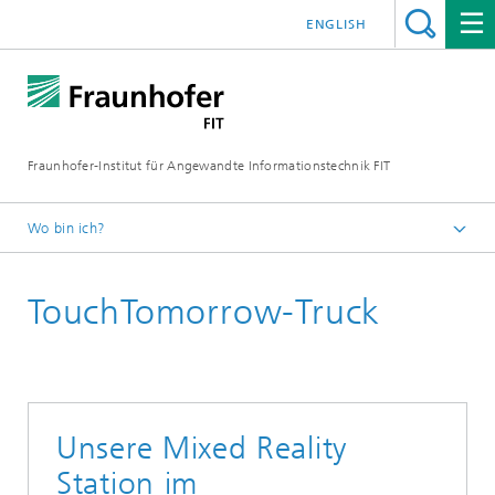
ENGLISH
Fraunhofer-Institut für Angewandte Informationstechnik FIT
Wo bin ich?
Fraunhofer FIT
TouchTomorrow-Truck
Geschäftsfelder
Kooperationssysteme
Mixed and Augmented Reality Solutions
Unsere Mixed Reality
Station im