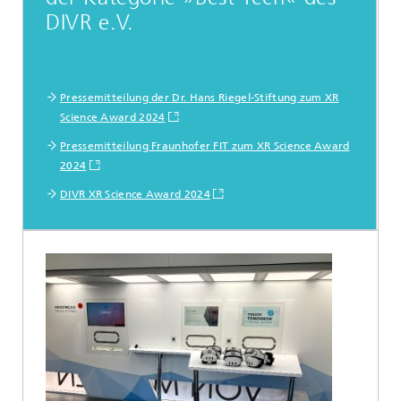
DIVR e.V.
Pressemitteilung der Dr. Hans Riegel-Stiftung zum XR
Science Award 2024
Pressemitteilung Fraunhofer FIT zum XR Science Award
2024
DIVR XR Science Award 2024