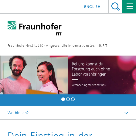
ENGLISH
Fraunhofer-Institut für Angewandte Informationstechnik FIT
Wo bin ich?
Fraunhofer FIT
Dein Einstieg in der
Jobs | Karriere