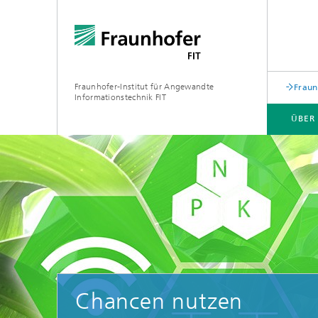
Fraunhofer-Institut für Angewandte
Fraun
Informationstechnik FIT
ÜBER
ÜBER UNS
GESCHÄFTSFELDER
WEITERBILDUNGEN
PUBLIKATIONEN
Biomole
Chancen nutzen