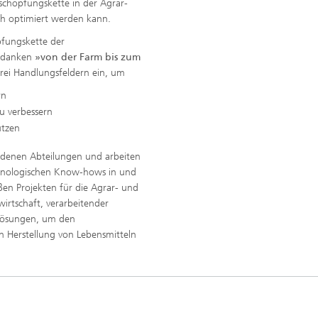
schöpfungskette in der Agrar-
ch optimiert werden kann.
fungskette der
Gedanken
»von der Farm bis zum
rei Handlungsfeldern ein, um
rn
u verbessern
ützen
iedenen Abteilungen und arbeiten
chnologischen Know-hows in und
en Projekten für die Agrar- und
irtschaft, verarbeitender
e Lösungen, um den
n Herstellung von Lebensmitteln