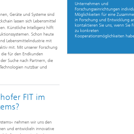
Unternehmen und
Forschungseinrichtungen individu
hinen, Geräte und Systeme sind
Möglichkeiten für eine Zusamme
in Forschung und Entwicklung an
kchain lassen sich Lebensmittel
kontaktieren Sie uns, wenn Sie 
. Künstliche Intelligenz hilft
zu konkreten
duktionssystemen. Schon heute
Kooperationsmöglichkeiten hab
und Lebensmittelindustrie mit
tiv mit. Mit unserer Forschung
, die für den Endkunden
 der Suche nach Partnern, die
Technologien nutzbar und
hofer FIT im
tems?
ystems« nehmen wir uns den
hen und entwickeln innovative