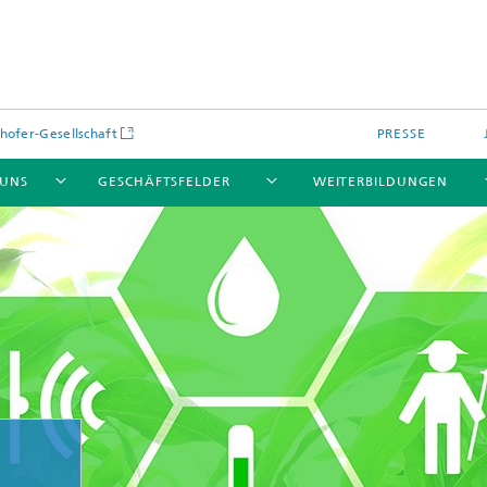
hofer-Gesellschaft
PRESSE
 UNS
GESCHÄFTSFELDER
WEITERBILDUNGEN
kulare optische Systeme
Fraunhofer Blockchain-Labor