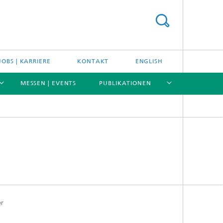
JOBS | KARRIERE
KONTAKT
ENGLISH
MESSEN | EVENTS
PUBLIKATIONEN
[X]
[X]
[X]
[X]
er