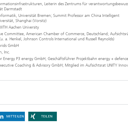
formationsinfrastrukturen, Leiterin des Zentrums für verantwortungsbewus
ungszentrum SYMILA
tät Darmstadt
che Weiterbildungen &
nformatik, Universität Bremen; Summit Professor am China Intelligent
gs
ersität, Shanghai (Vorsitz)
RWTH Aachen University
kills Convention
utive Committee, American Chamber of Commerce, Deutschland; Aufsichtsrä
ng
. a. Henkel, Johnson Controls International und Russell Reynolds)
urids GmbH
, Inc.
sor Energy P3 energy GmbH, Geschäftsführer Projektbahn energy + defen
Executive Coaching & Advisory GmbH; Mitglied im Aufsichtsrat UNITY Innov
Mixed and Augmented Reality
Solutions
MITTEILEN
TEILEN