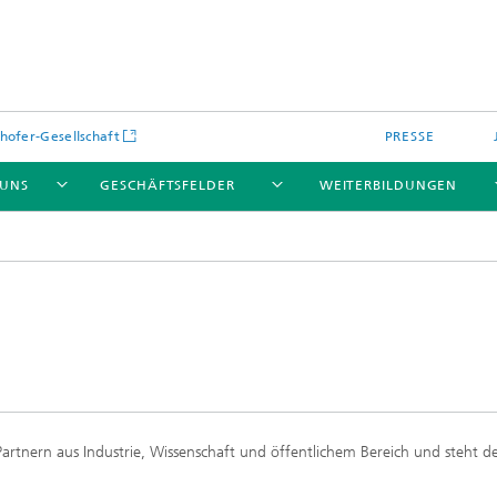
hofer-Gesellschaft
PRESSE
 UNS
GESCHÄFTSFELDER
WEITERBILDUNGEN
kulare optische Systeme
Fraunhofer Blockchain-Labor
Partnern aus Industrie, Wissenschaft und öffentlichem Bereich und steht d