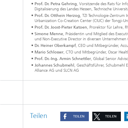
Prof. Dr. Petra Gehring
, Vorsitzende des Rats für In
Anwend
Digitalisierung des Landes Hessen, Technische Universi
Berufli
Prof. Dr. Otthein Herzog
, TZI Technologie-Zentrum I
Trainin
Urbanization Co-Creation Center (CIUC) der Tongji-Univ
Prof. Dr. Joost-Pieter Katoen
, Prorektor für Lehre, 
Future S
Simone Menne
, Präsidentin und Mitglied des Exec
Forschu
und Non-Executive Director in diversen Unternehmen (u
Dr. Heiner Oberkampf
, CEO und Mitbegründer, Acc
Mario Schlosser
, CTO und Mitbegründer, Oscar Health
Prof. Dr.-Ing. Armin Schnettler
, Global Senior Advi
Johannes Schubmehl
, Geschäftsführer, Schubmehl 
Alliance AG und SLCN AG
Process Mining
Teilen
TEILEN
TEILEN