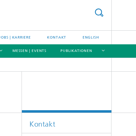
JOBS | KARRIERE
KONTAKT
ENGLISH
MESSEN | EVENTS
PUBLIKATIONEN
[X]
[X]
[X]
[X]
Kontakt