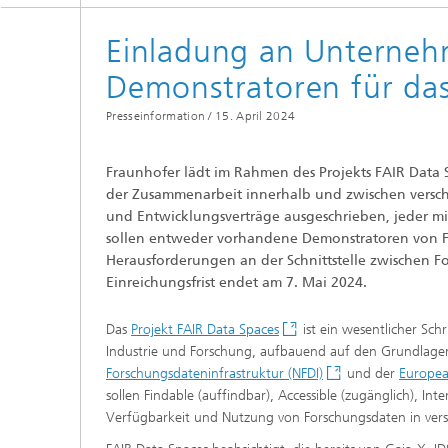
Anwend
Einladung an Unterneh
Berufli
Trainin
Demonstratoren für das
Future S
Presseinformation /
15. April 2024
Forschu
Fraunhofer lädt im Rahmen des Projekts FAIR Data
der Zusammenarbeit innerhalb und zwischen versch
und Entwicklungsverträge ausgeschrieben, jeder mi
sollen entweder vorhandene Demonstratoren von F
Process Mining
Herausforderungen an der Schnittstelle zwischen Fo
Einreichungsfrist endet am 7. Mai 2024.
Das
Projekt FAIR Data Spaces
ist ein wesentlicher Schr
Industrie und Forschung, aufbauend auf den Grundlag
Forschungsdateninfrastruktur (NFDI)
und der
Europea
sollen Findable (auffindbar), Accessible (zugänglich), In
Verfügbarkeit und Nutzung von Forschungsdaten in versc