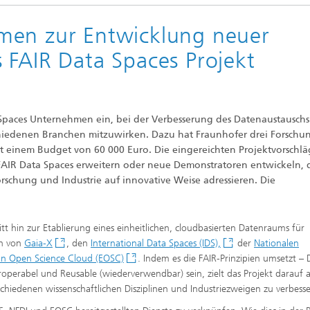
ungszentrum SYMILA
men zur Entwicklung neuer
che Weiterbildungen &
gs
 FAIR Data Spaces Projekt
kills Convention
ng
 Spaces Unternehmen ein, bei der Verbesserung des Datenaustausch
iedenen Branchen mitzuwirken. Dazu hat Fraunhofer drei Forschun
t einem Budget von 60 000 Euro. Die eingereichten Projektvorschl
AIR Data Spaces erweitern oder neue Demonstratoren entwickeln, 
Mixed and Augmented Reality
rschung und Industrie auf innovative Weise adressieren. Die
Solutions
itt hin zur Etablierung eines einheitlichen, cloudbasierten Datenraums für
en von
Gaia-X
, den
International Data Spaces (IDS),
der
Nationalen
n Open Science Cloud (EOSC)
. Indem es die FAIR-Prinzipien umsetzt –
teroperabel und Reusable (wiederverwendbar) sein, zielt das Projekt darauf a
hiedenen wissenschaftlichen Disziplinen und Industriezweigen zu verbesse