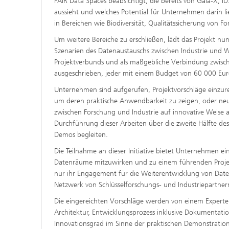
FAIR Data Spaces beabsichtigt, die bereits von Gaia-X, I
aussieht und welches Potential für Unternehmen darin lieg
in Bereichen wie Biodiversität, Qualitätssicherung von 
Um weitere Bereiche zu erschließen, lädt das Projekt n
Szenarien des Datenaustauschs zwischen Industrie und W
Projektverbunds und als maßgebliche Verbindung zwisch
ausgeschrieben, jeder mit einem Budget von 60 000 Eur
Unternehmen sind aufgerufen, Projektvorschläge einzu
um deren praktische Anwendbarkeit zu zeigen, oder neu
zwischen Forschung und Industrie auf innovative Weise a
Durchführung dieser Arbeiten über die zweite Hälfte 
Demos begleiten.
Die Teilnahme an dieser Initiative bietet Unternehmen ei
Datenräume mitzuwirken und zu einem führenden Proje
nur ihr Engagement für die Weiterentwicklung von Date
Netzwerk von Schlüsselforschungs- und Industriepartne
Die eingereichten Vorschläge werden von einem Experten
Architektur, Entwicklungsprozess inklusive Dokumentatio
Innovationsgrad im Sinne der praktischen Demonstratio