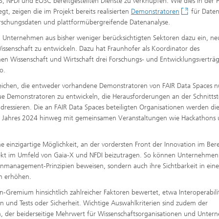
DS, NFDI und EOSC bereitgestellten Dienste zu verknüpfen. Wie dies in der P
t, zeigen die im Projekt bereits realisierten
Demonstratoren
für Date
Forschungsdaten und plattformübergreifende Datenanalyse.
un Unternehmen aus bisher weniger berücksichtigten Sektoren dazu ein, ne
issenschaft zu entwickeln. Dazu hat Fraunhofer als Koordinator des
en Wissenschaft und Wirtschaft drei Forschungs- und Entwicklungsverträ
o.
reichen, die entweder vorhandene Demonstratoren von FAIR Data Spaces n
e Demonstratoren zu entwickeln, die Herausforderungen an der Schnittste
dressieren. Die an FAIR Data Spaces beteiligten Organisationen werden di
des Jahres 2024 hinweg mit gemeinsamen Veranstaltungen wie Hackathons
ne einzigartige Möglichkeit, an der vordersten Front der Innovation im Ber
kt im Umfeld von Gaia-X und NFDI beizutragen. So können Unternehmen 
nmanagement-Prinzipien beweisen, sondern auch ihre Sichtbarkeit in ein
rn erhöhen.
-Gremium hinsichtlich zahlreicher Faktoren bewertet, etwa Interoperabili
n und Tests oder Sicherheit. Wichtige Auswahlkriterien sind zudem der
n, der beiderseitige Mehrwert für Wissenschaftsorganisationen und Unter