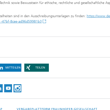
chnik sowie Bewusstsein für ethische, rechtliche und gesellschaftliche As
zelheiten sind in den Ausschreibungsunterlagen zu finden:
https://www.de
e1-47bf-8cee-ad96d59981b3
MITTEILEN
TEILEN
AP
VERGABEPLATTFORM FRAUNHOFER-GESELLSCHAFT