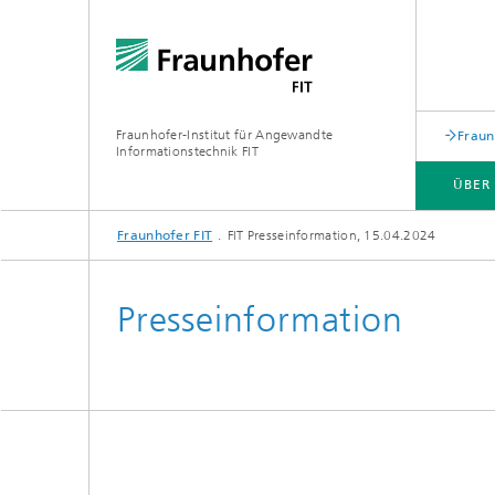
Fraunhofer-Institut für Angewandte
Fraun
Informationstechnik FIT
ÜBER
Fraunhofer FIT
FIT Presseinformation, 15.04.2024
ÜBER UNS
GESCHÄFTSFELDER
WEITERBILDUNGEN
PUBLIKATIONEN
Presseinformation
Biomole