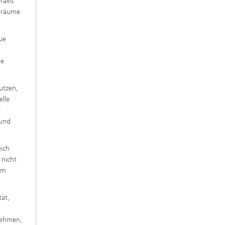
raxis
nräume
ue
ge
utzen,
lle
e
 und
eich
nicht
em
tät,
nehmen,