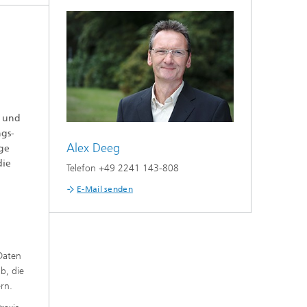
s und
gs-
Alex Deeg
äge
die
Telefon +49 2241 143-808
E-Mail senden
 Daten
b, die
rn.