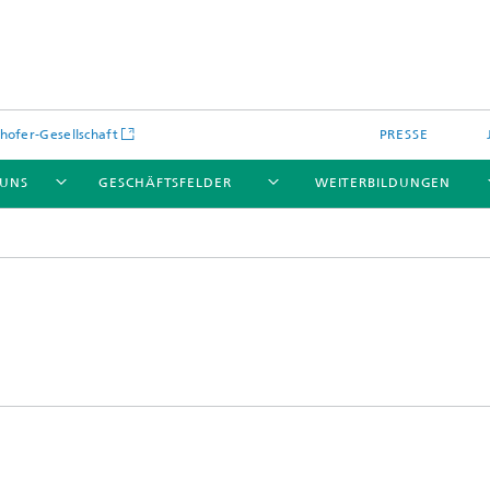
hofer-Gesellschaft
PRESSE
 UNS
GESCHÄFTSFELDER
WEITERBILDUNGEN
kulare optische Systeme
Fraunhofer Blockchain-Labor