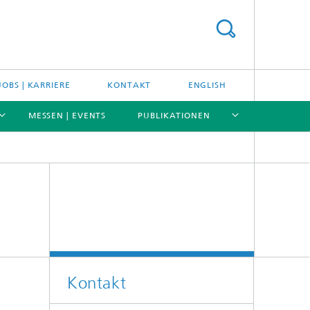
JOBS | KARRIERE
KONTAKT
ENGLISH
MESSEN | EVENTS
PUBLIKATIONEN
[X]
[X]
[X]
[X]
Kontakt