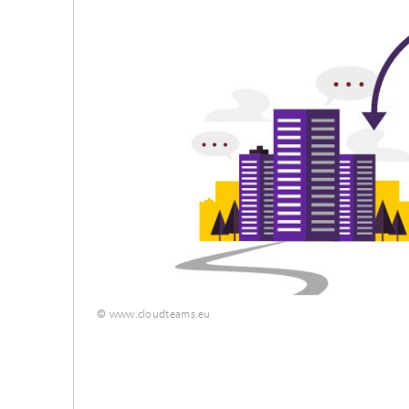
Anwend
Berufli
Trainin
Future S
Forschu
Process Mining
© www.cloudteams.eu