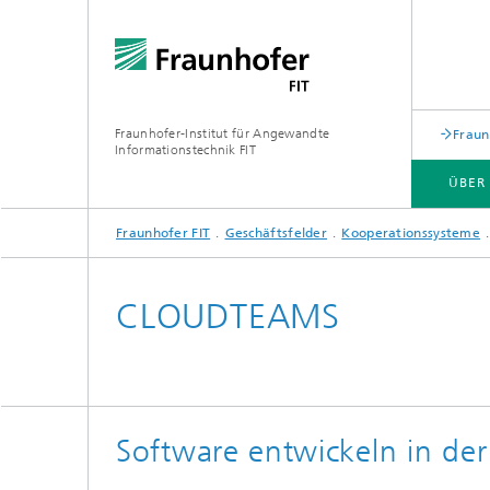
Fraunhofer-Institut für Angewandte
Fraun
Informationstechnik FIT
ÜBER
Fraunhofer FIT
Geschäftsfelder
Kooperationssysteme
ÜBER UNS
GESCHÄFTSFELDER
WEITERBILDUNGEN
PUBLIKATIONEN
CLOUDTEAMS
Biomole
Software entwickeln in de