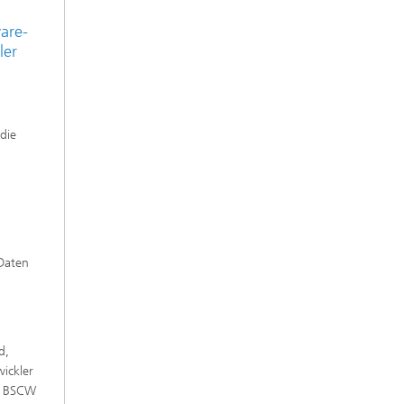
are-
ler
n
die
n
Daten
d,
ickler
t. BSCW