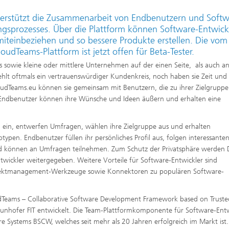
terstützt die Zusammenarbeit von Endbenutzern und Softw
ngsprozesses. Über die Plattform können Software-Entwick
iteinbeziehen und so bessere Produkte erstellen. Die vom
udTeams-Plattform ist jetzt offen für Beta-Tester.
s sowie kleine oder mittlere Unternehmen auf der einen Seite, als auch a
hlt oftmals ein vertrauenswürdiger Kundenkreis, noch haben sie Zeit und 
loudTeams.eu können sie gemeinsam mit Benutzern, die zu ihrer Zielgruppe
rte Endbenutzer können ihre Wünsche und Ideen äußern und erhalten eine
rm ein, entwerfen Umfragen, wählen ihre Zielgruppe aus und erhalten
pen. Endbenutzer füllen ihr persönliches Profil aus, folgen interessante
und können an Umfragen teilnehmen. Zum Schutz der Privatsphäre werden 
twickler weitergegeben. Weitere Vorteile für Software-Entwickler sind
Projektmanagement-Werkzeuge sowie Konnektoren zu populären Software-
dTeams – Collaborative Software Development Framework based on Truste
aunhofer FIT entwickelt. Die Team-Plattformkomponente für Software-Entw
e Systems BSCW, welches seit mehr als 20 Jahren erfolgreich im Markt is