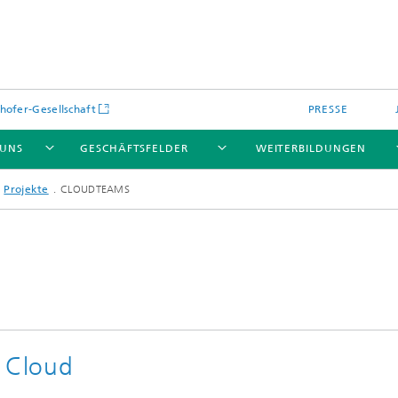
hofer-Gesellschaft
PRESSE
 UNS
GESCHÄFTSFELDER
WEITERBILDUNGEN
Projekte
CLOUDTEAMS
kulare optische Systeme
Fraunhofer Blockchain-Labor
r Cloud