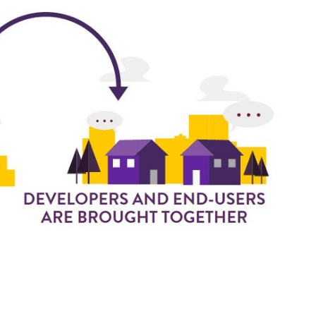
ungszentrum SYMILA
che Weiterbildungen &
gs
kills Convention
ng
Mixed and Augmented Reality
Solutions