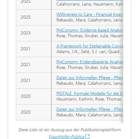
2025
Calahorrano, Lena; Hausmann, Kathrin; Pra
Willingness to Care - Financial Incentives an
2025
Rebaudo, Mara; Calahorrano, Lena; Hausma
PigConomy: Evidence-based Analysis of Empir
2023
Rose, Thomas; Gruber, Julia; Hausmann, Ka
A Framework for Explainable Concept Drift 
2021
Adams, J.N.; Zelst, S.J. van; Quack, L.; Haus
PigConomy. Evidenzbasierte Analyse von em
2021
Rose, Thomas; Gruber, Julia; Hausmann, Ka
Daten zur Informellen Pflege - Pflegebedür
2021
Rebaudo, Mara; Calahorrano, Lena; Hausma
PIGTALE. Formale Modelle für die Entschei
2020
Hausmann, Kathrin; Rose, Thomas
Daten zur Informellen Pflege - Pflegebedür
2020
Rebaudo, Mara; Calahorrano, Lena; Hausma
Diese Liste ist ein Auszug aus der Publikationsplattform
Fraunhofer-Publica