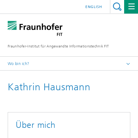
ENGLISH
Fraunhofer-Institut für Angewandte Informationstechnik FIT
Wo bin ich?
Fraunhofer FIT
Kathrin Hausmann
Geschäftsfelder
Mikrosimulation und Ökonometrische Datenanalyse
Team
Über mich